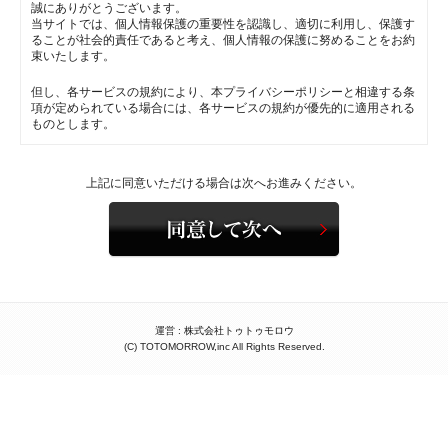
誠にありがとうございます。
1. サービスご利用前に、ポケットの中の点検をお忘れなくお願いしま
当サイトでは、個人情報保護の重要性を認識し、適切に利用し、保護す
す。受付後、検品でお忘れ物が見つかった場合は有用性があると判断し
ることが社会的責任であると考え、個人情報の保護に努めることをお約
たものをお返しします。当方判断による廃棄、返品無用品に起因する責
束いたします。
には応じられません。
2. ホコロビ、キズ、小さな穴など、加工中・加工後に変化することがあ
りますので、よく点検してからお出しください。こちらの検品で見つか
但し、各サービスの規約により、本プライバシーポリシーと相違する条
った場合は工程途中でお返しする場合がございます。お急ぎ品ほどよく
項が定められている場合には、各サービスの規約が優先的に適用される
検品してお出しください。
ものとします。
3. 上下セットなどの対でのご依頼品は必ず一緒にお出し下さい。どんな
に染色がしっかりした商品でも、クリーニングなどの加工回数によって
■当プライバシーポリシーの適用範囲
色合いが変化してきます。また長い反物からなる染色工程時点で、染色
当サイトから運営者（株式会社トゥトゥモロウ）が知りえた個人情報
上記に同意いただける場合は次へお進みください。
堅牢度の誤差から色見に差異が生じてくる商品もございます。
は、以下のプライバシーポリシーに従って管理されます。 但し、当サ
4. シミの種類や付けてしまった日等がわかればお申し出ください。ま
イトから広告などをリンクして到達した他のウェブサイトを利用した結
た、シミの種類によっては数ヶ月着用後又は保管後、クリーニング工程
果、そこに残された個人情報については、直接管理することができない
中に浮き出てくるものや変色するものもございます。
為、適用範囲外とします。
5. 受付作業場は長期の保管には適しておりません。繊維製品を扱う手
前、糸埃が舞いやすく、仕上がった服に付着しやすい環境です。また作
業所内は照明を使いますので、この照明の長期照射の影響で変退色をお
■個人情報の取り扱いについて
こす原因にもなります。事故防止上、こちらからお届けお引取りのご催
当サイト運営者は、利用された方（以下、お客様）が希望されて情報を
促をさせていただくこともございます。ただし、保管サービスは除きま
提供させていただく場合や弊社業務の適正な範囲内に 限り、お客様の
す。
運営 :
株式会社トゥトゥモロウ
個人情報を利用いたします。
6. お渡し予定日より１ヶ月を過ぎた商品は、１点に付１ヶ月４００円の
(C) TOTOMORROW,inc All Rights Reserved.
なお、サービス毎に利用目的が明示されている場合は、当該利用目的に
保管料・火災保険料を申し受けます。保管料をご納付いただけない場合
従った利用を行います。
の商品のお返しは出来かねます。
7. 当方からの連絡の有無に関わらず、お預かり日より３ヶ月を経過して
たとえば、弊社がお客様から質問、要望、資料の請求、アンケート、キ
もお引取りがない場合、以降そのご依頼品の毀損、汚損、減失、又は盗
ャンペーンの応募等を受けつける際にお預かりする個人情報は、お客様
難火事等によって生ずる損害についての責任は負いかねます。
への回答、 ご連絡や資料・プレゼントなどの送付をしたり、個人を特
また3ヵ月を過ぎますと、破棄処分の対象となりますので、十分ご注意