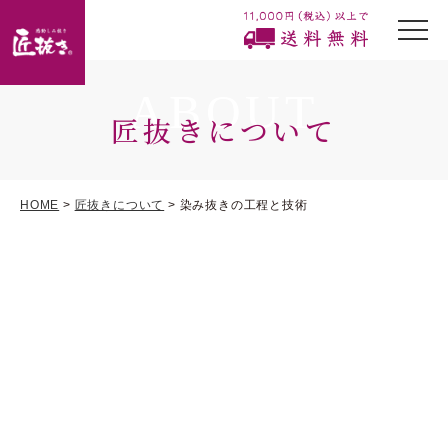
togg
navi
ABOUT
匠抜きについて
HOME
>
匠抜きについて
> 染み抜きの工程と技術