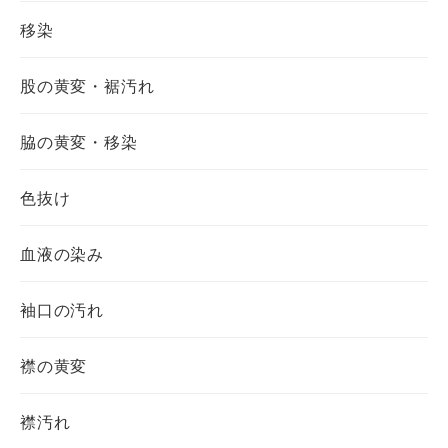
移染
股の黄変・裾汚れ
脇の黄変・移染
色抜け
血液の染み
袖口の汚れ
襟の黄変
襟汚れ