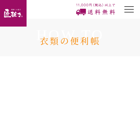
togg
navi
HOW TO
衣類の便利帳